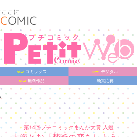
コミックス
デジタル
無料作品
懸賞応募
作
第14回プチコミックまんが大賞 入選
大海とむ「禁断の恋をしよう」