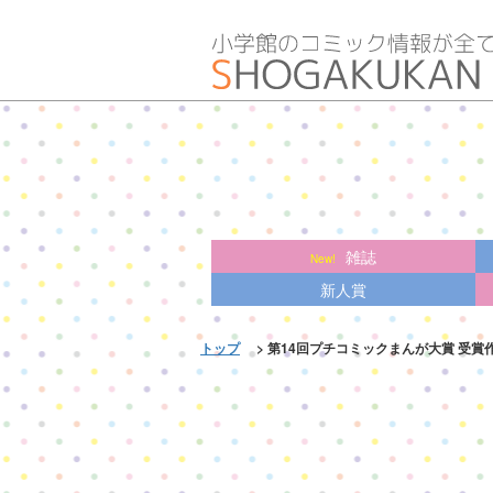
雑誌
新人賞
トップ
> 第14回プチコミックまんが大賞 受賞