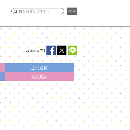
検 索
Let's
シェア !
主な連載
定期購読