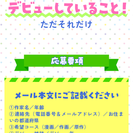
ただそれだけ
①作家名／年齢
②連絡先（電話番号＆メールアドレス）／お住ま
いの都道府県
③希望コース（漫画／作画／原作）