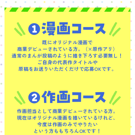
既にオリジナル漫画で
商業デビューされている方。（×原作アリ）
通常のまんが投稿のように描き下ろす必要無し！
ご自身の代表作タイトルや
原稿をお送りいただくだけで応募OKです。
作画担当として商業デビューされている方。
現在はオリジナル漫画を描いているけれど、
今度は作画のみでやりたい
という方ももちろんOKです！