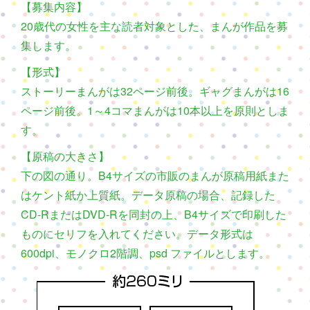
【募集内容】
20歳代の女性を主な読者対象とした、まんが作品を募
集します。
【形式】
ストーリーまんがは32ページ前後。ギャグまんがは16
ページ前後。1～4コマまんがは10本以上を原則としま
す。
【原稿の大きさ】
下
の図の通り。B4サイズの市販のまんが原稿用紙また
はケント紙か上質紙。データ原稿の場合、記録した
CD-RまたはDVD-Rを同封の上、B4サイズで印刷した
ものにセリフを入れてください。データ形式は
600dpi、モノクロ2階調、psd ファイルとします。