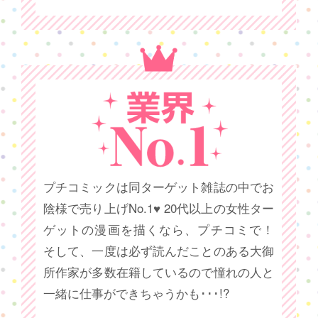
プチコミックは同ターゲット雑誌の中でお
陰様で売り上げNo.1♥ 20代以上の女性ター
ゲットの漫画を描くなら、プチコミで！
そして、一度は必ず読んだことのある大御
所作家が多数在籍しているので憧れの人と
一緒に仕事ができちゃうかも･･･!?