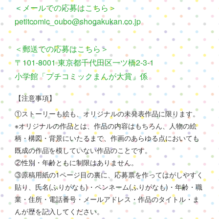
＜メールでの応募はこちら＞
petitcomic_oubo@shogakukan.co.jp
＜郵送での応募はこちら＞
〒101-8001 東京都千代田区一ツ橋2-3-1
小学館「プチコミックまんが大賞」係
【注意事項】
①ストーリーも絵も、オリジナルの未発表作品に限ります。
※オリジナルの作品とは、作品の内容はもちろん、人物の絵
柄・構図・背景にいたるまで、作画のあらゆる点においても
既成の作品を模していない作品のことです。
②性別・年齢ともに制限はありません。
③原稿用紙の1ページ目の裏に、応募票を作ってはがしやすく
貼り、氏名(ふりがなも)・ペンネーム(ふりがなも)・年齢・職
業・住所・電話番号・メールアドレス・作品のタイトル・ま
んが歴を記入してください。