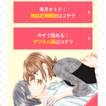
毎月オトク！
雑誌定期購読
はコチラ
今すぐ読める！
デジタル版
はコチラ