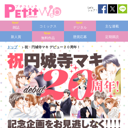
Let's
シェア !
コミックス
主な連載
雑誌
デジタル
新人賞
懸賞応募
定期購読
無料作品
トップ
> 祝・円城寺マキ デビュー２０周年！