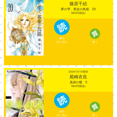
篠原千絵
夢の雫、黄金の鳥籠 20
660円(税込)
新刊
試し読み
買う
2024/10/10発売
尾崎衣良
真綿の檻 5
594円(税込)
新刊
試し読み
買う