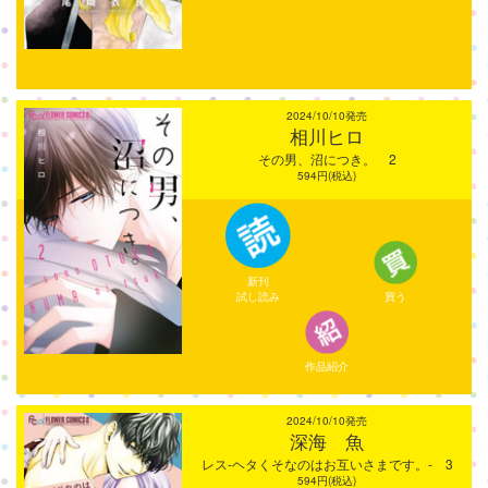
2024/10/10発売
相川ヒロ
その男、沼につき。 2
594円(税込)
新刊
試し読み
買う
作品紹介
2024/10/10発売
深海 魚
レス-ヘタくそなのはお互いさまです。- 3
594円(税込)