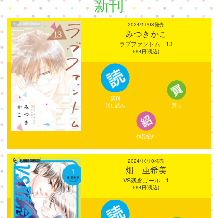
新刊
2024/11/08発売
みつきかこ
ラブファントム 13
594円(税込)
新刊
試し読み
買う
作品紹介
2024/10/10発売
畑 亜希美
VS残念ガール 1
594円(税込)