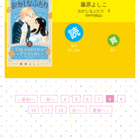
藤原よしこ
おかしなふたり 3
594円(税込)
新刊
試し読み
買う
« 最初へ
‹ 前へ
4
5
6
7
8
9
10
11
12
次へ ›
最後へ »