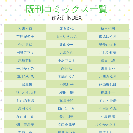
既刊コミックス一覧
作家別INDEX
相川ヒロ
赤石路代
秋里和国
芦原妃名子
あらいきよこ
市原ゆうき
今井康絵
井山ゆー
笑夢かぇる
円城寺マキ
大海とむ
おおや和美
尾崎衣良
小沢マコト
織田 綺
一井かずみ
かれん
川瀬あや
如月ひいろ
木嶋えりん
北川みゆき
小出真朱
小純月子
込由野しほ
さいとうちほ
桜田 雛
椎葉ナナ
しがの夷織
篠原千絵
すもと亜夢
高田りえ
時山はじめ
斗田めぐみ
ながえ 直
長江朋美
七島佳那
畑 亜希美
浜口奈津子
はやかわともこ
深海 魚
藤井みつる
藤原よしこ