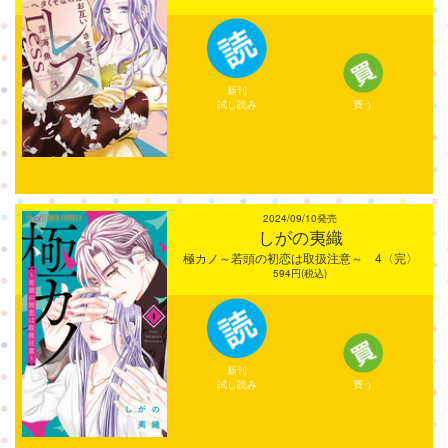
新刊
試し読み
買う
2024/09/10発売
しがの夷織
極カノ～若頭の初恋は取扱注意～ 4〈完〉
594円(税込)
新刊
試し読み
買う