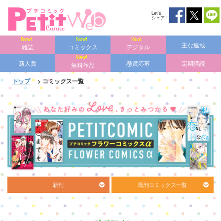
Let's
シェア !
主な連載
雑誌
コミックス
デジタル
新人賞
懸賞応募
定期購読
無料作品
トップ
> コミックス一覧
新刊
既刊コミックス一覧