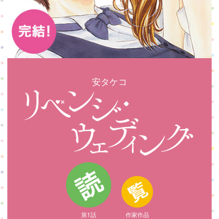
安タケコ
第1話
作家作品