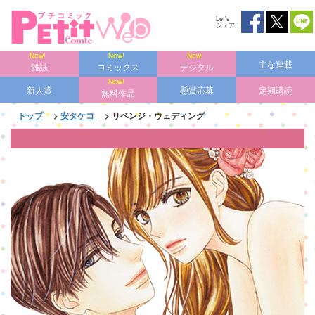
Let's
シェア !
主な連載
雑誌
コミックス
デジタル
新人賞
懸賞応募
定期購読
無料作品
トップ
>
安タケコ
> リベンジ・ウェディング