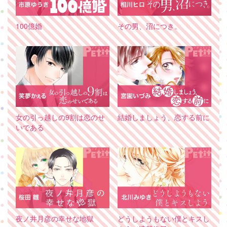
100億婚
その男、沼につき。
女の引っ越しの9割は恋のせ
結婚しましょう、恋する前に
いである
夜ノ井月彦の幸せな地獄
どうしようもない僕とキスし