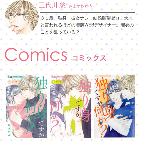
三代川 悠
みよかわ ゆう
３１歳。独身・彼女ナシ・結婚願望ゼロ。天才
と言われるほどの凄腕WEBデザイナー。瑠衣の
ことを狙っている？