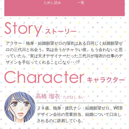
ためし読み
一覧
アラサー・独身・結婚願望ゼロの瑠衣はある日同じく結婚願望ゼ
ロの三代川と出会う。気は合うがチャラい彼。もう会わないと思
っていたら、実は天才デザイナーだった三代川が瑠衣の仕事のデ
ザインを手伝ってくれることになり･･･!?
高橋 瑠衣
たかはし るい
２９歳。独身・彼氏ナシ・結婚願望ゼロ。WEB
デザイン会社の営業担当。結婚について口出し
されるのに辟易している。