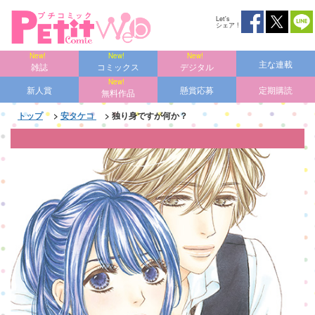
Let's
シェア !
主な連載
雑誌
コミックス
デジタル
新人賞
懸賞応募
定期購読
無料作品
トップ
>
安タケコ
> 独り身ですが何か？