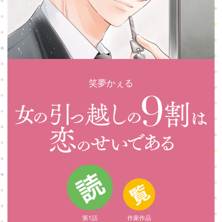
笑夢かぇる
第1話
作家作品