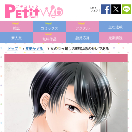
Let's
シェア !
主な連載
雑誌
コミックス
デジタル
新人賞
懸賞応募
定期購読
無料作品
トップ
>
笑夢かぇる
> 女の引っ越しの9割は恋のせいである