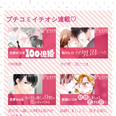
プチコミイチオシ連載♡
100億婚
その男、沼につき。
女の引っ越しの9割は恋のせ
結婚しましょう、恋する前に
いである