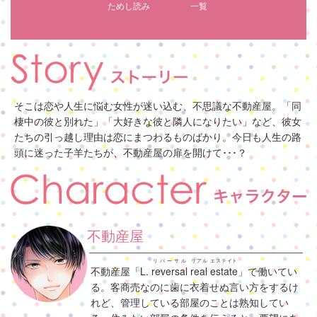
ためし読み
一覧
そこは恋や人生に悩む女性が迷い込む、不思議な不動産屋。「同
棲中の彼と別れた」「大好きな彼と隣人になりたい」など、彼女
たちの引っ越し理由は恋にまつわるものばかり。今日も人生の路
頭に迷った子羊たちが、不動産屋の扉を開けて･･･？
不動産屋
リバーサル
リアル
エステイト
不動産屋「L.
reversal
real
estate
」で働いてい
る。客商売なのに歯に衣着せぬ言い方をするけ
れど、管理している部屋のことは熟知してい