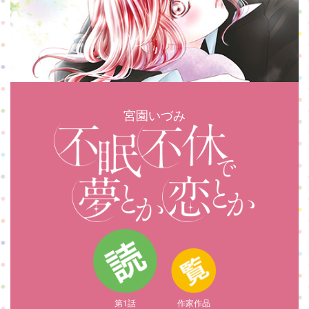
宮園いづみ
第1話
作家作品