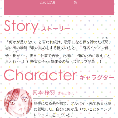
ためし読み
一覧
さわ
「何かが足りない」と言われ続け、歌手になる夢を諦めた
桜羽
。
思い出の場所で歌い納めをする彼女のもとに、有名イケメン俳
いつき
優・
樹
が･･･。後日、仕事で再会した樹に「俺のために歌え」と
言われ･･･！？ 堅実女子×人気俳優の新・芸能ラブ開幕！！
真本 桜羽
まもと さわ
歌手になる夢を捨て、アルバイト先である花屋
に就職した。自分に何か足りないことをコンプ
レックスに思っている。