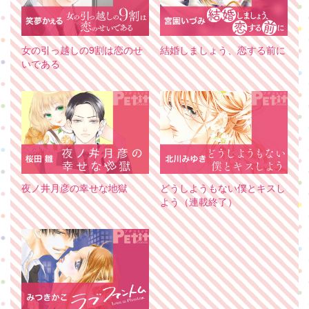
女の引っ越しの9割は恋のせ
結婚しましょう、恋する前に
いである
夜ノ井月彦の幸せな地獄
どうしようもない僕とキスし
よう（連載終了）