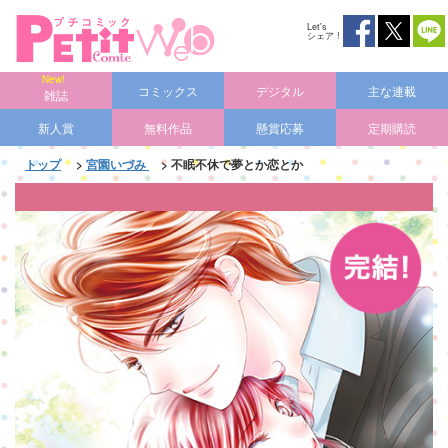
Let's
シェア !
コミックス
デジタル
主な連載
雑誌
新人賞
無料作品
懸賞応募
定期購読
トップ
>
宮園いづみ
> 不眠不休で夢とか恋とか