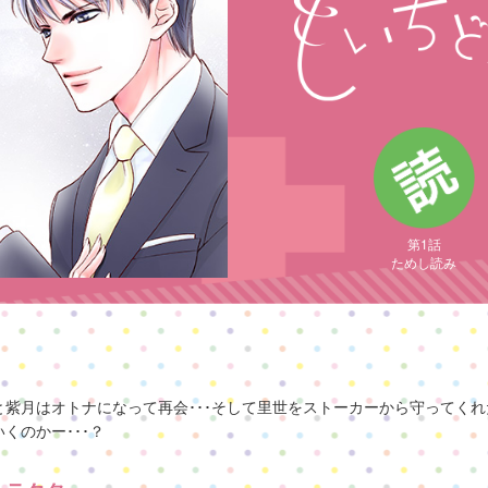
第1話
ためし読み
紫月はオトナになって再会･･･そして里世をストーカーから守ってく
くのかー･･･？