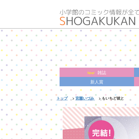
雑誌
新人賞
トップ
>
宮園いづみ
> もいちど彼と