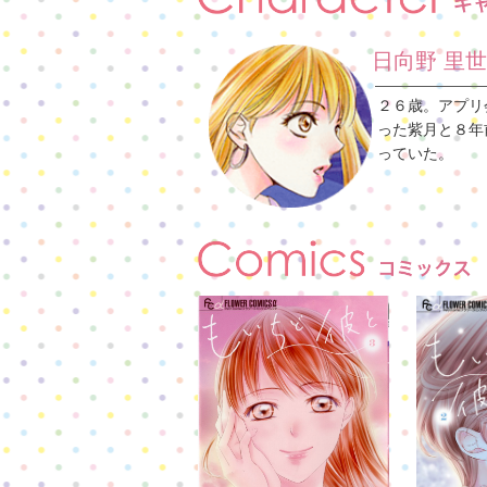
日向野 里世
２６歳。アプリ
った紫月と８年
っていた。