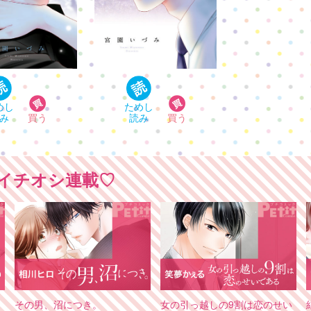
イチオシ連載♡
その男、沼につき。
女の引っ越しの9割は恋のせい