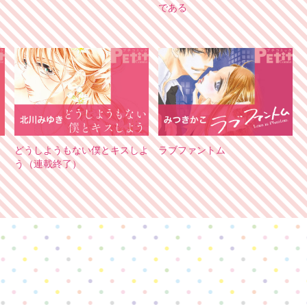
である
どうしようもない僕とキスしよ
ラブファントム
う（連載終了）