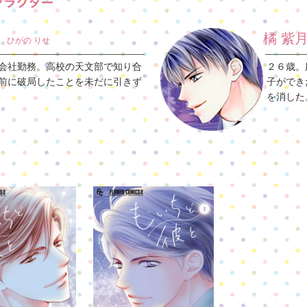
橘 紫
ひがの りせ
会社勤務。高校の天文部で知り合
２６歳。
前に破局したことを未だに引きず
子ができ
を消した