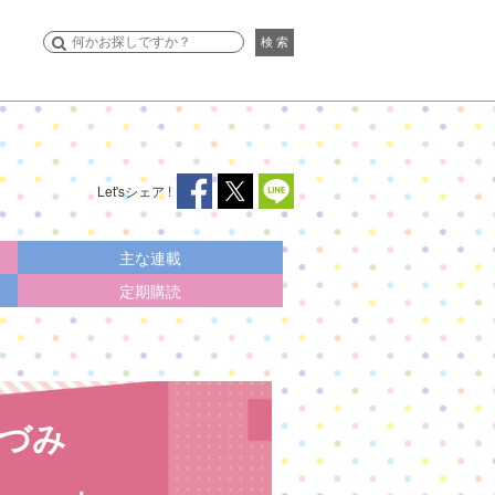
検 索
Let's
シェア !
主な連載
定期購読
づみ