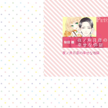
夜ノ井月彦の幸せな地獄